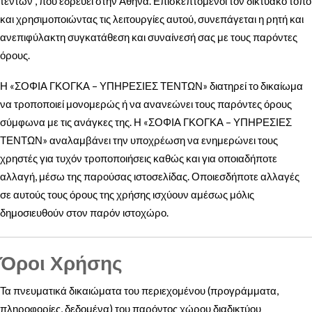
τεντών”, που εδρεύει στην Αθήνα. Επισκεπτόμενοι τον δικτυακό τόπο
και χρησιμοποιώντας τις λειτουργίες αυτού, συνεπάγεται η ρητή και
ανεπιφύλακτη συγκατάθεση και συναίνεσή σας με τους παρόντες
όρους.
Η «ΣΟΦΙΑ ΓΚΟΓΚΑ – ΥΠΗΡΕΣΙΕΣ ΤΕΝΤΩΝ» διατηρεί το δικαίωμα
να τροποποιεί μονομερώς ή να ανανεώνει τους παρόντες όρους
σύμφωνα με τις ανάγκες της. Η «ΣΟΦΙΑ ΓΚΟΓΚΑ – ΥΠΗΡΕΣΙΕΣ
ΤΕΝΤΩΝ» αναλαμβάνει την υποχρέωση να ενημερώνει τους
χρηστές για τυχόν τροποποιήσεις καθώς και για οποιαδήποτε
αλλαγή, μέσω της παρούσας ιστοσελίδας. Οποιεσδήποτε αλλαγές
σε αυτούς τους όρους της χρήσης ισχύουν αμέσως μόλις
δημοσιευθούν στον παρόν ιστοχώρο.
Όροι Χρήσης
Τα πνευματικά δικαιώματα του περιεχομένου (προγράμματα,
πληροφορίες, δεδομένα) του παρόντος χώρου διαδικτύου