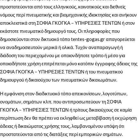
προστατεύονται από τους ελληνικούς, κοινοτικούς και διεθνείς
νόμους περί πνευματικής και βιομηχανικής ιδιοκτησίας και ανήκουν
αποκλειστικά στη ΣΟΦΙΑ ΓΚΟΓΚΑ – ΥΠΗΡΕΣΙΕΣ ΤΕΝΤΩΝ ή στον
εκάστοτε πνευματικό δημιουργό τους. Οι πληροφορίες που
δημοσιεύονται στον δικτυακό τόπο tentes-gogas.gr απαγορεύεται
να αναδημοσιευτούν μερικά ή ολικά. Τυχόν αναπαραγωγή ή
διάδοση του περιεχομένου με οποιονδήποτε τρόπο ή μέσο για
οποιαδήποτε χρήση επιτρέπεται μόνο κατόπιν έγγραφης άδειας της
ΣΟΦΙΑ ΓΚΟΓΚΑ – ΥΠΗΡΕΣΙΕΣ ΤΕΝΤΩΝ ή του πνευματικού
δημιουργού ή δικαιούχου των πνευματικών δικαιωμάτων.
Η εμφάνιση στον διαδικτυακό τόπο απεικονίσεων, λογοτύπων,
ονομάτων, σημάτων κλπ. που αντιπροσωπεύουν τη ΣΟΦΙΑ
ΓΚΟΓΚΑ – ΥΠΗΡΕΣΙΕΣ ΤΕΝΤΩΝ ή τρίτους δικαιούχους σε καμία
περίπτωση δεν θα πρέπει να εκληφθεί ως μεταβίβαση ή εκχώρηση
άδειας ή δικαιώματος χρήσης τους, λαμβανομένου υπόψη ότι
προστατεύονται από τις διατάξεις περί εμπορικών σημάτων.