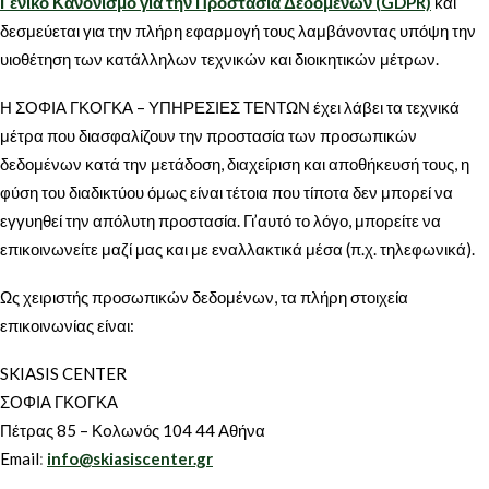
Γενικό Κανονισμό για την Προστασία Δεδομένων (GDPR)
και
δεσμεύεται για την πλήρη εφαρμογή τους λαμβάνοντας υπόψη την
υιοθέτηση των κατάλληλων τεχνικών και διοικητικών μέτρων.
Η ΣΟΦΙΑ ΓΚΟΓΚΑ – ΥΠΗΡΕΣΙΕΣ ΤΕΝΤΩΝ έχει λάβει τα τεχνικά
μέτρα που διασφαλίζουν την προστασία των προσωπικών
δεδομένων κατά την μετάδοση, διαχείριση και αποθήκευσή τους, η
φύση του διαδικτύου όμως είναι τέτοια που τίποτα δεν μπορεί να
εγγυηθεί την απόλυτη προστασία. Γι’αυτό το λόγο, μπορείτε να
επικοινωνείτε μαζί μας και με εναλλακτικά μέσα (π.χ. τηλεφωνικά).
Ως χειριστής προσωπικών δεδομένων, τα πλήρη στοιχεία
επικοινωνίας είναι:
SKIASIS CENTER
ΣΟΦΙΑ ΓΚΟΓΚΑ
Πέτρας 85 – Κoλωνός 104 44 Αθήνα
Email
:
info@skiasiscenter.gr